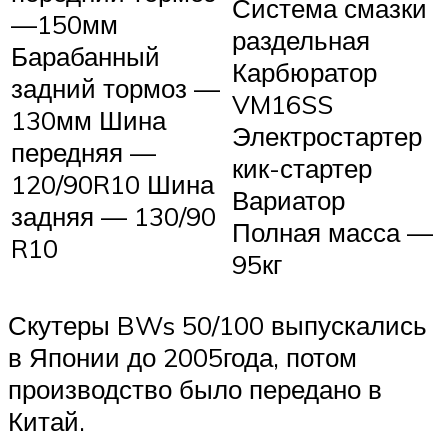
Система смазки
—150мм
раздельная
Барабанный
Карбюратор
задний тормоз —
VM16SS
130мм Шина
Электростартер
передняя —
кик-стартер
120/90R10 Шина
Вариатор
задняя — 130/90
Полная масса —
R10
95кг
Скутеры BWs 50/100 выпускались
в Японии до 2005года, потом
производство было передано в
Китай.