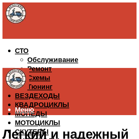
СТО
Обслуживание
Ремонт
Схемы
Тюнинг
ВЕЗДЕХОДЫ
КВАДРОЦИКЛЫ
Меню
МОПЕДЫ
МОТОЦИКЛЫ
Легкий и надежный
СКУТЕРЫ