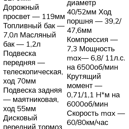
диаметр
Дорожный
40/52мм Ход
просвет — 119мм
поршня — 39,2/
Топливный бак —
47,6мм
7,0л Масляный
Компрессия —
бак — 1,2л
7,3 Мощность
Подвеска
max— 6,8/ 11л.с.
передняя —
на 6500об/мин
телескопическая,
Крутящий
ход 70мм
момент —
Подвеска задняя
0,71/1,1 H*м на
— маятниковая,
6000об/мин
ход 55мм
Скорость max —
Дисковый
60/80км/час
передний тормоз