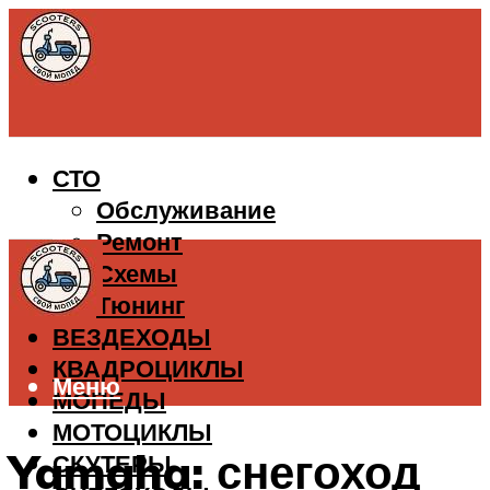
СТО
Обслуживание
Ремонт
Схемы
Тюнинг
ВЕЗДЕХОДЫ
КВАДРОЦИКЛЫ
Меню
МОПЕДЫ
МОТОЦИКЛЫ
Yamaha: снегоход
СКУТЕРЫ