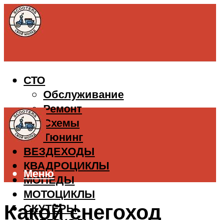
СТО
Обслуживание
Ремонт
Схемы
Тюнинг
ВЕЗДЕХОДЫ
КВАДРОЦИКЛЫ
Меню
МОПЕДЫ
МОТОЦИКЛЫ
Какой снегоход
СКУТЕРЫ