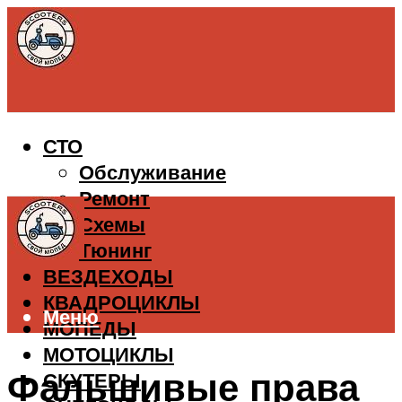
СТО
Обслуживание
Ремонт
Схемы
Тюнинг
ВЕЗДЕХОДЫ
КВАДРОЦИКЛЫ
Меню
МОПЕДЫ
МОТОЦИКЛЫ
Фальшивые права
СКУТЕРЫ