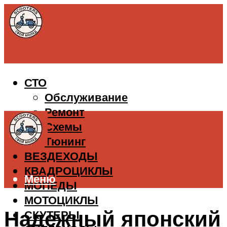
СТО
Обслуживание
Ремонт
Схемы
Тюнинг
ВЕЗДЕХОДЫ
КВАДРОЦИКЛЫ
Меню
МОПЕДЫ
МОТОЦИКЛЫ
Надежный японский
СКУТЕРЫ