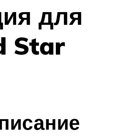
ция для
 Star
писание