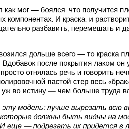
как мог — боялся, что получится пло
х компонентах. И краска, и раствори
щательно разбавить, перемешать и д
возился дольше всего — то краска пл
. Вдобавок после покрытия лаком он 
просто отнялась речь и говорить нече
олировочной пастой стер весь «брак»
 уж во истину — чем больше труда вл
 эту модель: лучше вырезать всю 
 которые должны быть видны на мод
. И еще — подрезать их придется в 