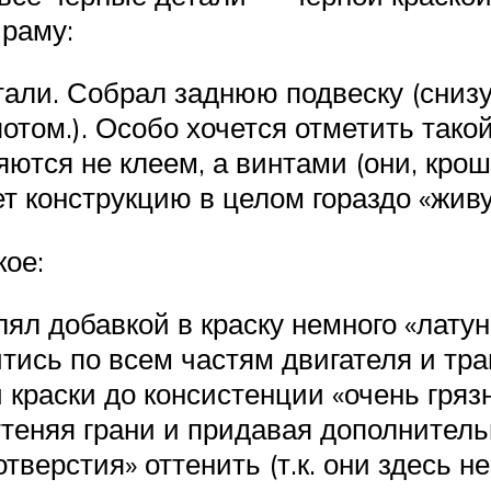
 раму:
али. Собрал заднюю подвеску (снизу
потом.). Особо хочется отметить так
тся не клеем, а винтами (они, крош
т конструкцию в целом гораздо «живу
кое:
ял добавкой в краску немного «лату
йтись по всем частям двигателя и тр
 краски до консистенции «очень гряз
оттеняя грани и придавая дополнител
верстия» оттенить (т.к. они здесь не