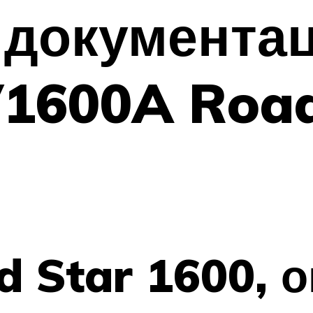
 документа
1600A Road
 Star 1600, о