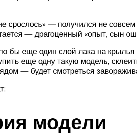
е срослось» — получился не совсем т
етается — драгоценный «опыт, сын ош
ло бы еще один слой лака на крылья 
упить еще одну такую модель, склеит
 рядом — будет смотреться заворажи
т:
рия модели