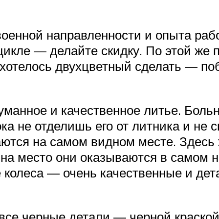
военной направленности и опыта рабо
икле — делайте скидку. По этой же п
 хотелось двухцветный сделать — поб
думанное и качественное литье. Боль
ока не отделишь его от литника и не 
аются на самом видном месте. Здесь
 на место они оказываются в самом 
е колеса — очень качественные и дет
 все черные детали — черной краско