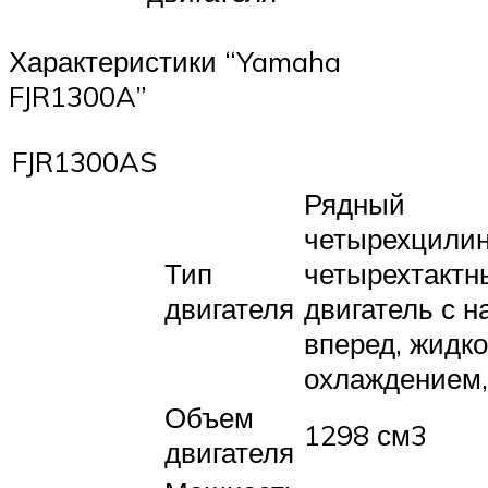
Характеристики “Yamaha
FJR1300A”
FJR1300AS
Рядный
четырехцили
Тип
четырехтактн
двигателя
двигатель с н
вперед, жидк
охлаждением
Объем
1298 см3
двигателя