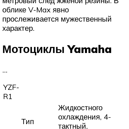
метровый след жженой резины. В
облике V-Max явно
прослеживается мужественный
характер.
Мотоциклы Yamaha
…
YZF-
R1
Жидкостного
охлаждения, 4-
Тип
тактный,