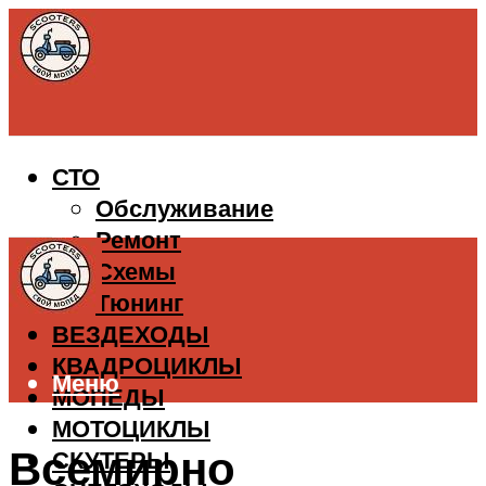
СТО
Обслуживание
Ремонт
Схемы
Тюнинг
ВЕЗДЕХОДЫ
КВАДРОЦИКЛЫ
Меню
МОПЕДЫ
МОТОЦИКЛЫ
Всемирно
СКУТЕРЫ