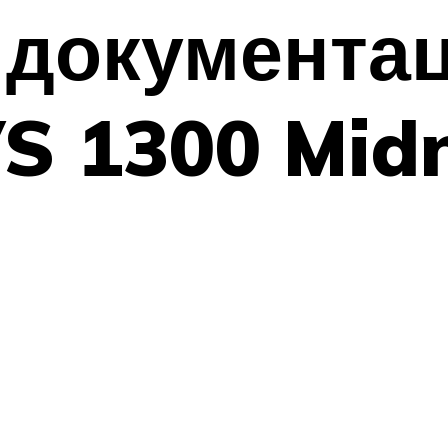
 документа
 1300 Midn