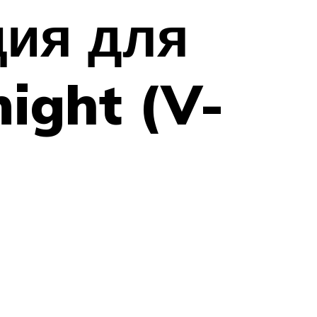
ция для
ight (V-