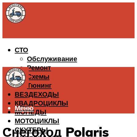
СТО
Обслуживание
Ремонт
Схемы
Тюнинг
ВЕЗДЕХОДЫ
КВАДРОЦИКЛЫ
Меню
МОПЕДЫ
МОТОЦИКЛЫ
Снегоход Polaris
СКУТЕРЫ