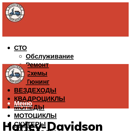
СТО
Обслуживание
Ремонт
Схемы
Тюнинг
ВЕЗДЕХОДЫ
КВАДРОЦИКЛЫ
Меню
МОПЕДЫ
МОТОЦИКЛЫ
Harley-Davidson
СКУТЕРЫ