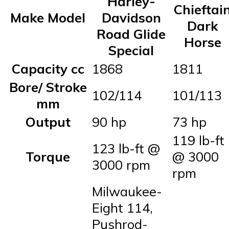
Harley-
Chieftai
Make Model
Davidson
Dark
Road Glide
Horse
Special
Capacity cc
1868
1811
Bore/ Stroke
102/114
101/113
mm
Output
90 hp
73 hp
119 lb-ft
123 lb-ft @
Torque
@ 3000
3000 rpm
rpm
Milwaukee-
Eight 114,
Pushrod-