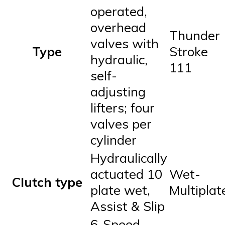
operated,
overhead
Thunder
valves with
Type
Stroke
hydraulic,
111
self-
adjusting
lifters; four
valves per
cylinder
Hydraulically
actuated 10
Wet-
Clutch type
plate wet,
Multiplat
Assist & Slip
6-Speed