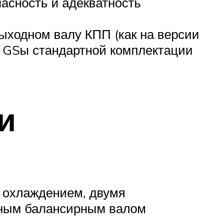
сность и адекватность
выходном валу КПП (как на версии
. GSы стандартной комплектации
и
 охлаждением, двумя
ьным балансирным валом