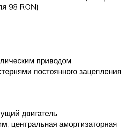
ля 98 RON)
влическим приводом
стернями постоянного зацепления
сущий двигатель
мм, центральная амортизаторная