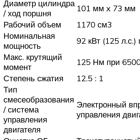
Диаметр цилиндра
101 мм x 73 мм
/ ход поршня
Рабочий объем
1170 см3
Номинальная
92 кВт (125 л.с.
мощность
Макс. крутящий
125 Нм при 6500
момент
Степень сжатия
12.5 : 1
Тип
смесеобразования
Электронный впр
/ система
управления двиг
управления
двигателя