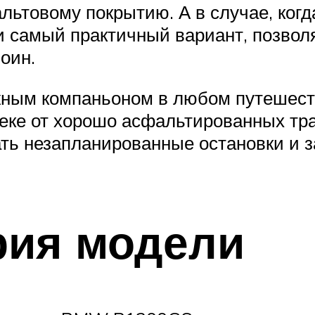
ьтовому покрытию. А в случае, когда
 самый практичный вариант, позвол
оин.
ным компаньоном в любом путешеств
леке от хорошо асфальтированных тр
ать незапланированные остановки и 
рия модели