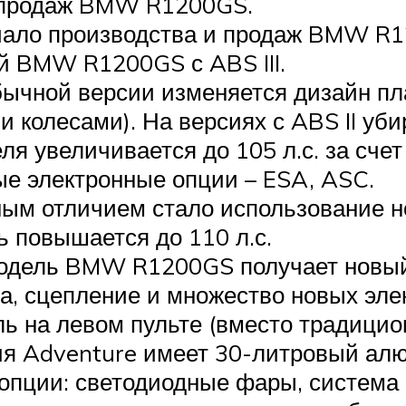
и продаж BMW R1200GS.
начало производства и продаж BMW R
й BMW R1200GS с ABS III.
обычной версии изменяется дизайн пл
колесами). На версиях с ABS II уби
я увеличивается до 105 л.с. за сче
вые электронные опции – ESA, ASC.
авным отличием стало использование
 повышается до 110 л.с.
 Модель BMW R1200GS получает новы
а, сцепление и множество новых эле
ь на левом пульте (вместо традици
сия Adventure имеет 30-литровый ал
опции: светодиодные фары, система 