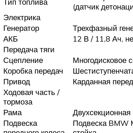
Тип топлива
(датчик детонац
Электрика
Генератор
Трехфазный гене
АКБ
12 В / 11,8 Ач,
Передача тяги
Сцепление
Многодисковое с
Коробка передач
Шестиступенчата
Привод
Карданная пере
Ходовая часть /
тормоза
Рама
Двухсекционная 
Подвеска
Подвеска BMW Mo
переднего колеса
стойка