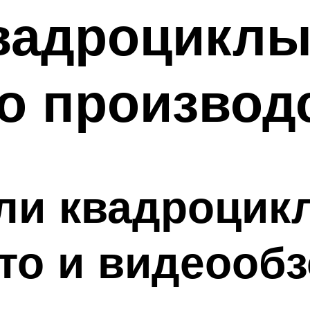
вадроцикл
о производ
ли квадроцикл
то и видеооб