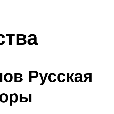
ы
ства
ов Русская
зоры