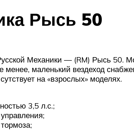
ика Рысь 50
усской Механики — (RM) Рысь 50. М
 не менее, маленький вездеход снабж
сутствует на «взрослых» моделях.
остью 3,5 л.с.;
 управления;
 тормоза;