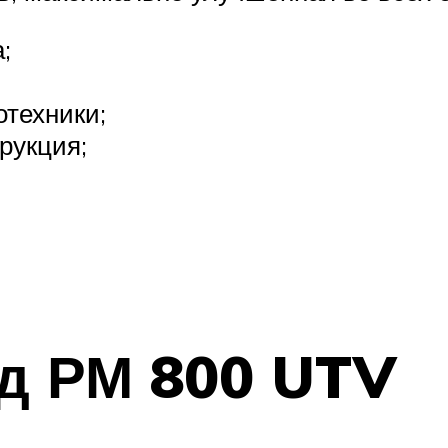
;
отехники;
рукция;
д РМ 800 UTV