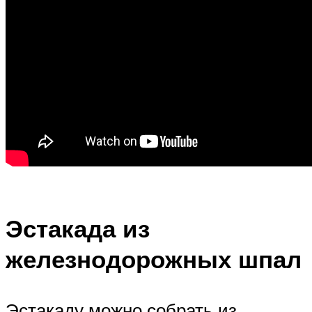
Эстакада из
железнодорожных шпал
Эстакаду можно собрать из