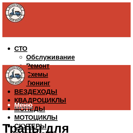
СТО
Обслуживание
Ремонт
Схемы
Тюнинг
ВЕЗДЕХОДЫ
КВАДРОЦИКЛЫ
Меню
МОПЕДЫ
МОТОЦИКЛЫ
Трапы для
СКУТЕРЫ