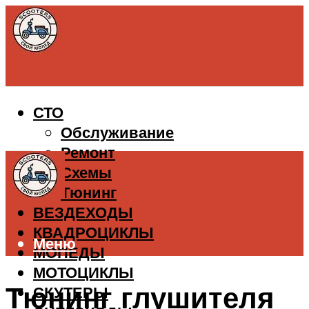
СТО
Обслуживание
Ремонт
Схемы
Тюнинг
ВЕЗДЕХОДЫ
КВАДРОЦИКЛЫ
Меню
МОПЕДЫ
МОТОЦИКЛЫ
Тюнинг глушителя
СКУТЕРЫ