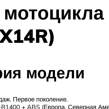
 мотоцикла
ZX14R)
рия модели
одаж. Первое поколение.
-R1400 + ABS (Европа, Северная Аме