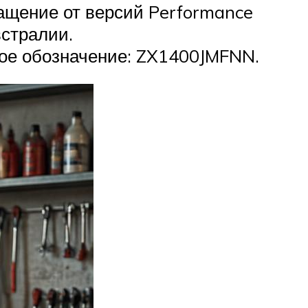
снащение от версий Performance
встралии.
кое обозначение: ZX1400JMFNN.