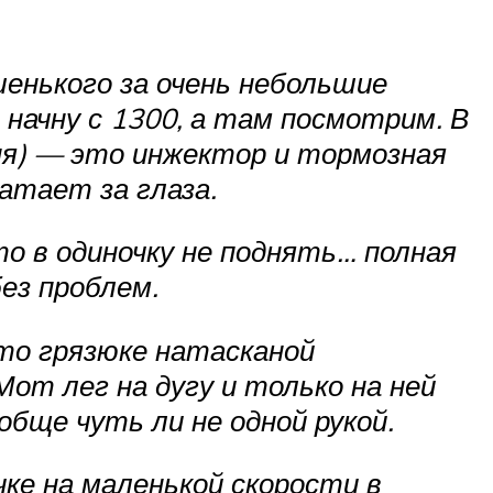
шенького за очень небольшие
 начну с 1300, а там посмотрим. В
ня) — это инжектор и тормозная
атает за глаза.
о в одиночку не поднять… полная
ез проблем.
-то грязюке натасканой
Мот лег на дугу и только на ней
бще чуть ли не одной рукой.
чке на маленькой скорости в