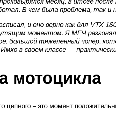
роковырялся месяц, в итоге после 
ботал. В чем была проблема, так и н
писал, и оно верно как для VTX 180
крутящим моментом. Я МЕЧ разгонял
мое, большой тяжеленный чопер, ко
 Имхо в своем классе — практическ
а мотоцикла
о цепного – это момент положительны