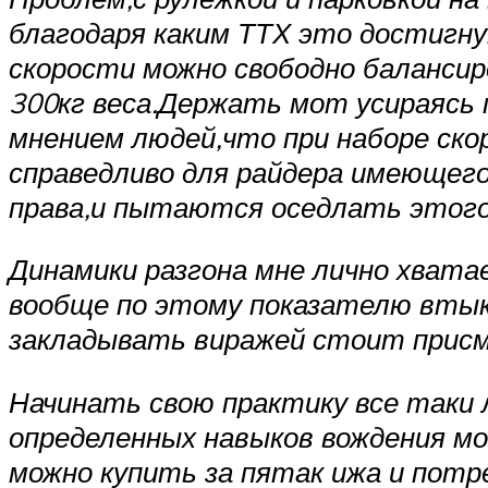
благодаря каким ТТХ это достигну
скорости можно свободно балансир
300кг веса.Держать мот усираясь 
мнением людей,что при наборе ско
справедливо для райдера имеющег
права,и пытаются оседлать этого
Динамики разгона мне лично хватае
вообще по этому показателю втыкс
закладывать виражей стоит прис
Начинать свою практику все таки 
определенных навыков вождения мо
можно купить за пятак ижа и потр