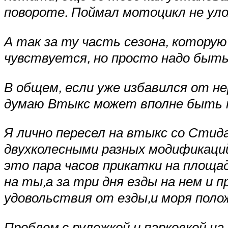
повороте. Поймал мотоцикл не уло
А так за ту часть сезона, котору
чувствуется, но просто надо быть
В общем, если уже избавился от н
думаю Втыкс может вполне быть 
Я лично пересел на втыкс со Стид
двухколесными разных модификаций
это пара часов прикатки на площад
на ты,а за три дня езды на нем и 
удовольствия от езды,и моря полож
Проблем,с рулежкой и парковкой н