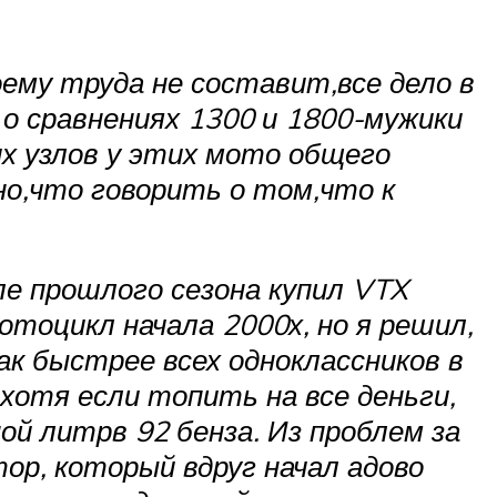
му труда не составит,все дело в
в о сравнениях 1300 и 1800-мужики
их узлов у этих мото общего
но,что говорить о том,что к
ле прошлого сезона купил VTX
отоцикл начала 2000х, но я решил,
ак быстрее всех одноклассников в
 хотя если топить на все деньги,
ной литрв 92 бенза. Из проблем за
ор, который вдруг начал адово