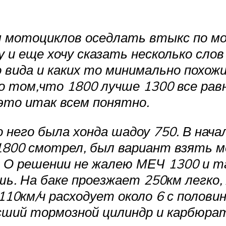
 мотоциклов оседлать втыкс по мое
у и еще хочу сказать несколько сло
 вида и каких то минимально похож
о том,что 1800 лучше 1300 все рав
это итак всем понятно.
 него была хонда шадоу 750. В нача
 1800 смотрел, был вариант взять м
. О решении не жалею МЕЧ 1300 и т
шь. На баке проезжает 250км легко,
110км/ч расходует около 6 с полови
сший тормозной цилиндр и карбюрат