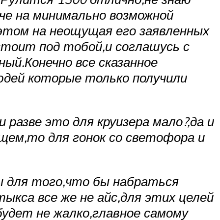
аче на минимально возможной
 этом на неощущая его заявленных
стоит под тобой,и соглашусь с
ый.Конечно все сказанное
юдей которые только получили
 разве это для круизера мало?,да и
щем,то для гонок со светофора и
бы для того,что бы набраться
ыкса все же не айс,для этих целей
будет не жалко,главное самому