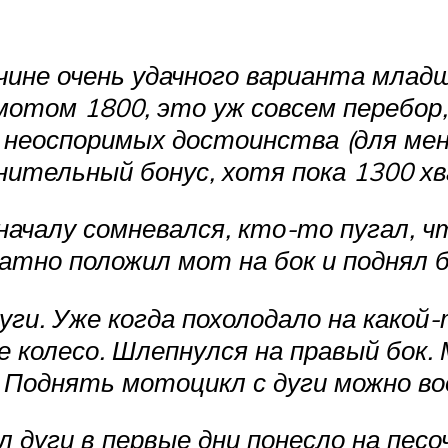
ичине очень удачного варианта млад
 мотом 1800, это уж совсем перебор,
2 неоспоримых достоинства (для ме
нительный бонус, хотя пока 1300 хв
чалу сомневался, кто-то пугал, чт
атно положил мот на бок и поднял б
уги. Уже когда похолодало на какой
 колесо. Шлепнулся на правый бок. 
однять мотоцикл с дуги можно воо
 дуги в первые дни понесло на песо