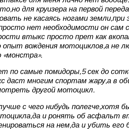
то,но для круизера на первой перед
овать не касаясь ногами земли,при
просто нет необходимости он сам 
рости втыкс просто прет как вкопан
о опыт вождения мотоциклов,а не л
 «монстра».
т по самые помидоры,5 сек до сотки
 даст многим спортам жару,а в об
мотреть другой мотоцикл.
лучше с чего нибудь полегче,хотя 
тоцикла,да и ронять об асфальт вт
енироваться на нем,да и убить его 