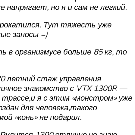
напрягает, но я и сам не легкий.
 прокатился. Тут тяжесть уже
ые заносы =)
ь в организмусе больше 85 кг, то
20 летний стаж управления
личное знакомство с VTX 1300R —
а трассе,и я с этим «монстром» уже
оздан для человека,такого
ой «конь» не подарил.
.Рулится 1300 отлично,не знаю