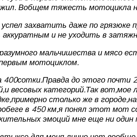
жил. Вобщем тяжесть мотоцикла не 
ю успел захватить даже по грязюке
 аккуратным и не уходить в затяжн
еразумного мальчишества и мясо ест
первым мотоциклом.
а 400сотки.Правда до этого почти 
,и весовых категорий.Так вот,мое 
ке,примерно столько же в городе,н
пробеге в 450 км,я понял этот мот с
ительных эмоций мне еще ни один м
а втыксе для меня лично нет вообще