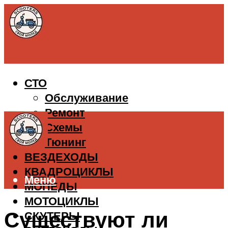
СТО
Обслуживание
Ремонт
Схемы
Тюнинг
ВЕЗДЕХОДЫ
КВАДРОЦИКЛЫ
Меню
МОПЕДЫ
МОТОЦИКЛЫ
Существуют ли
СКУТЕРЫ