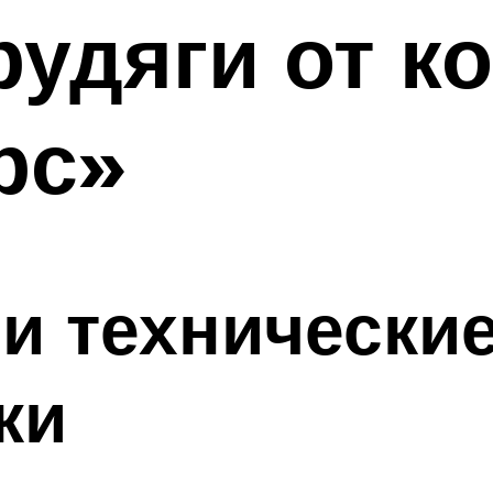
удяги от к
рс»
и технически
ки