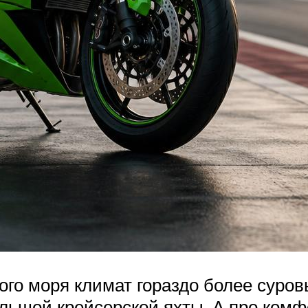
го моря климат гораздо более суров
льшой крейсерской яхты. А про комф