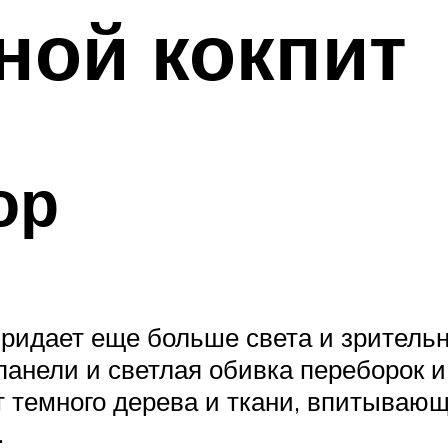
ной кокпит
ор
придает еще больше света и зрительн
анели и светлая обивка переборок и 
 темного дерева и ткани, впитывающи
.