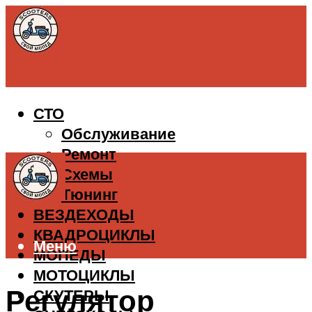
СТО
Обслуживание
Ремонт
Схемы
Тюнинг
ВЕЗДЕХОДЫ
КВАДРОЦИКЛЫ
Меню
МОПЕДЫ
МОТОЦИКЛЫ
Регулятор
СКУТЕРЫ