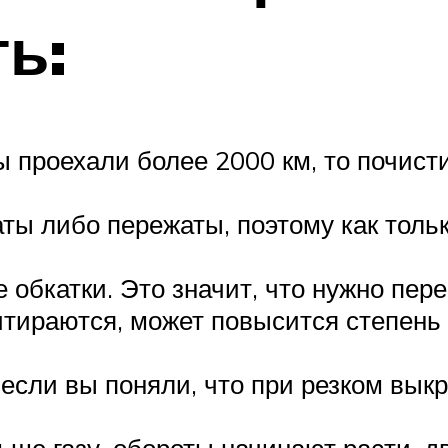
ь:
 проехали более 2000 км, то почис
ты либо пережаты, поэтому как тольк
 обкатки. Это значит, что нужно пер
итираются, может повысится степень 
 если вы поняли, что при резком вык
ьше газу, обороты начинают расти, дв