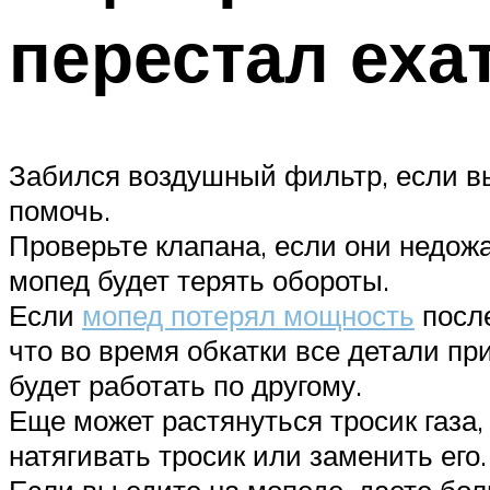
перестал ехат
Забился воздушный фильтр, если вы
помочь.
Проверьте клапана, если они недожа
мопед будет терять обороты.
Если
мопед потерял мощность
после
что во время обкатки все детали пр
будет работать по другому.
Еще может растянуться тросик газа,
натягивать тросик или заменить его.
Если вы едите на мопеде, даете бол