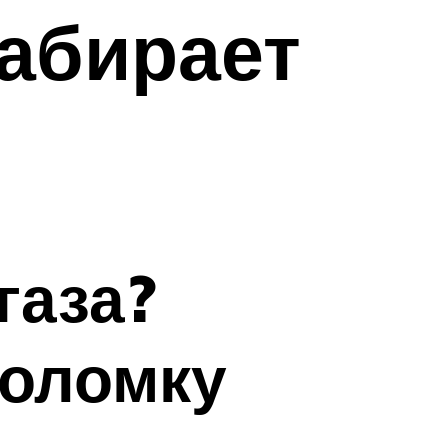
набирает
газа?
поломку