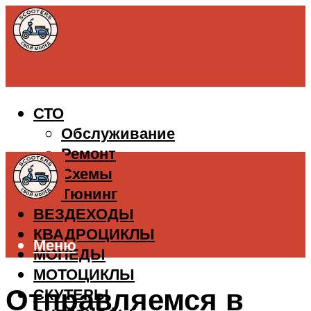
СТО
Обслуживание
Ремонт
Схемы
Тюнинг
ВЕЗДЕХОДЫ
КВАДРОЦИКЛЫ
Меню
МОПЕДЫ
МОТОЦИКЛЫ
Отправляемся в
СКУТЕРЫ