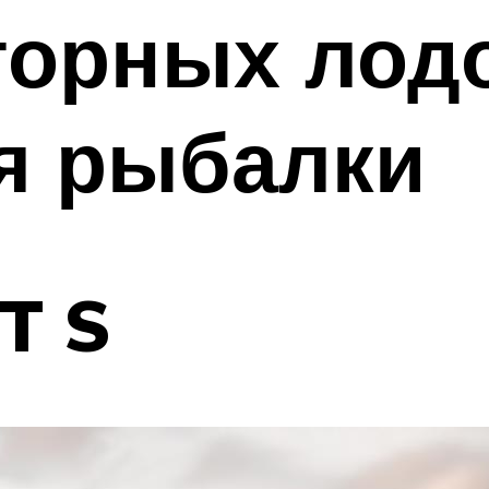
торных лодо
я рыбалки
T S