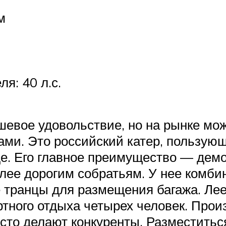
м
я: 40 л.с.
евое удовольствие, но на рынке мо
нами. Это российский катер, пользу
е. Его главное преимущество — демо
олее дорогим собратьям. У нее комби
транцы для размещения багажа. Леер
ного отдыха четырех человек. Произ
асто делают конкуренты. Разместить