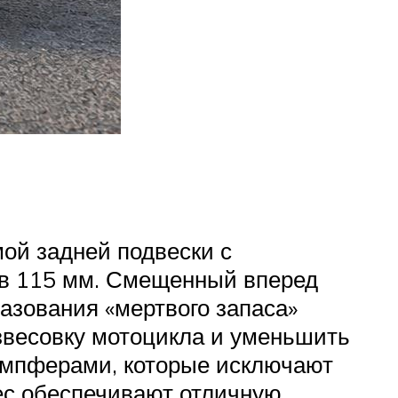
ой задней подвески с
д в 115 мм. Смещенный вперед
разования «мертвого запаса»
звесовку мотоцикла и уменьшить
демпферами, которые исключают
ес обеспечивают отличную