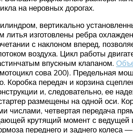
икла на неровных дорогах.
цилиндром, вертикально установленн
ом литья изготовлены ребра охлажде
сочетании с наклоном вперед, позво
током воздуха. Цикл работы двигате
ластинчатым впускным клапаном.
Объе
 (мотоцикл сова 200). Предельная мо
но. Коробка передач и корзина сцепл
онструкции и, следовательно, ее на
стартер размещены на одной оси. К
и числами, четвертая передача пря
дающей крутящий момент с ведущей 
ормоза переднего и заднего колеса —