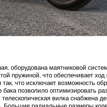
ая, оборудована маятниковой систем
итой пружиной, что обеспечивает хо
 так, что исключает возможность об
е бака позволило оптимизировать ра
яя телескопическая вилка снабжена 
ль. Большие радиальные размеры кол