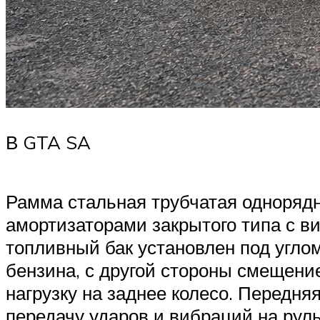
В GTA SA
Рамма стальная трубчатая однорядн
амортизаторами закрытого типа с в
топливный бак установлен под углом
бензина, с другой стороны смещени
нагрузку на заднее колесо. Передн
передачу ударов и вибраций на ру