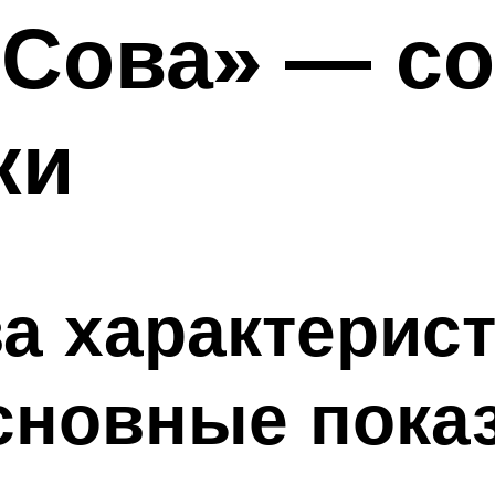
Сова» — со
ки
а характерист
сновные показ