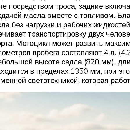
уле посредством троса, задние вклю
одачей масла вместе с топливом. Бла
ла без нагрузки и рабочих жидкосте
печивает транспортировку двух челов
орта. Мотоцикл может развить максим
ометров пробега составляют 4 л. (4,
ебольшой высоте седла (820 мм), дл
ходится в пределах 1350 мм, при это
енной светотехникой, которая работа