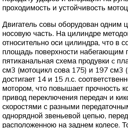
проходимость и устойчивость мотоц
Двигатель совы оборудован одним 
носовую часть. На цилиндре метод
относительно оси цилиндра, что в 
площадь поверхности набегающим по
пятиканальная схема продувки c п
см3 (мотоцикл сова 175) и 197 см3
достигает 14 и 15 л.с. соответствен
мотором, что повышает прочность к
привод переключения передач и кик
скоростями с разными передаточным
однорядной звеньевой цепью, пере
расположенною на заднем колесе. Т