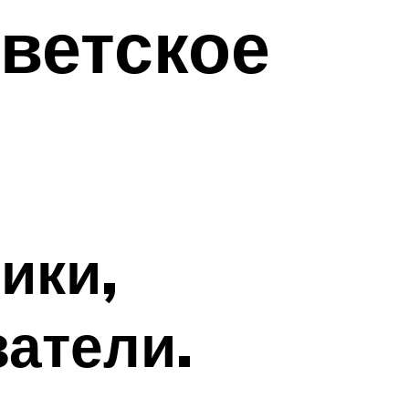
ветское
ики,
атели.