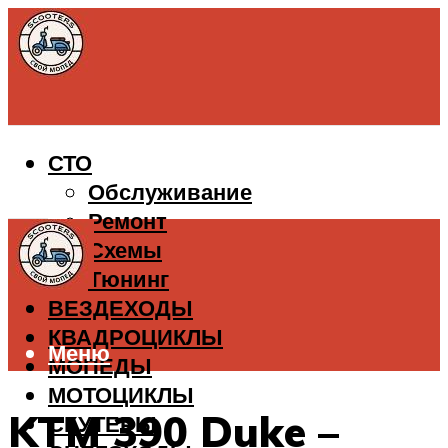
СТО
Обслуживание
Ремонт
Схемы
Тюнинг
ВЕЗДЕХОДЫ
КВАДРОЦИКЛЫ
Меню
МОПЕДЫ
МОТОЦИКЛЫ
KTM 390 Duke –
СКУТЕРЫ