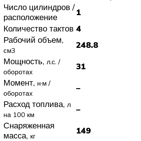
Число цилиндров /
1
расположение
Количество тактов
4
Рабочий объем,
248.8
см3
Мощность,
л.с. /
31
оборотах
Момент,
н·м /
–
оборотах
Расход топлива,
л
–
на 100 км
Снаряженная
149
масса,
кг