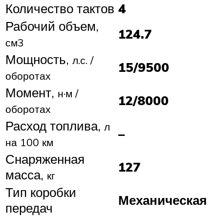
Количество тактов
4
Рабочий объем,
124.7
см3
Мощность,
л.с. /
15/9500
оборотах
Момент,
н·м /
12/8000
оборотах
Расход топлива,
л
–
на 100 км
Снаряженная
127
масса,
кг
Тип коробки
Механическая
передач