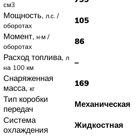
см3
Мощность,
л.с. /
105
оборотах
Момент,
н·м /
86
оборотах
Расход топлива,
л
–
на 100 км
Снаряженная
169
масса,
кг
Тип коробки
Механическая
передач
Система
Жидкостная
охлаждения