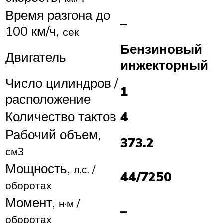
Время разгона до
–
100 км/ч,
сек
Бензиновый
Двигатель
инжекторный
Число цилиндров /
1
расположение
Количество тактов
4
Рабочий объем,
373.2
см3
Мощность,
л.с. /
44/7250
оборотах
Момент,
н·м /
–
оборотах