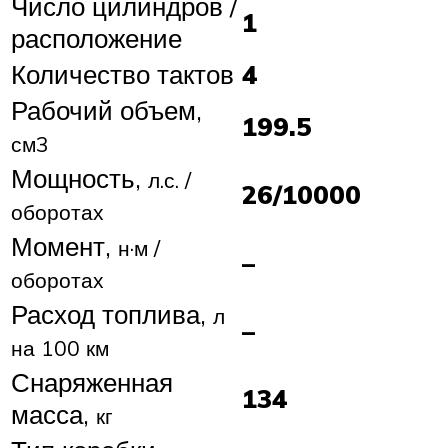
Число цилиндров /
1
расположение
Количество тактов
4
Рабочий объем,
199.5
см3
Мощность,
л.с. /
26/10000
оборотах
Момент,
н·м /
–
оборотах
Расход топлива,
л
–
на 100 км
Снаряженная
134
масса,
кг