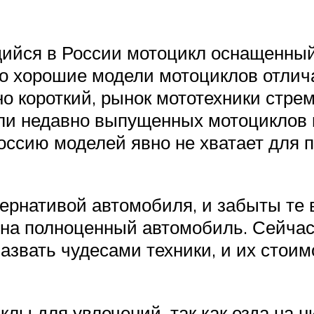
ийся в России мотоцикл оснащенны
то хорошие модели мотоциклов отлич
о короткий, рынок мототехники стре
ли недавно выпущенных мотоциклов в
Россию моделей явно не хватает для 
рнативой автомобиля, и забыты те в
ег на полноценный автомобиль. Сейча
азвать чудесами техники, и их стоим
клы для увлечений, так как езда на 