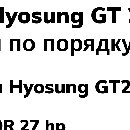
yosung GT 
 по порядк
 Hyosung GT
R 27 hp