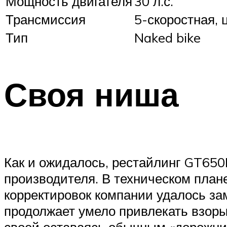
Мощность двигателя
30 л.с.
Трансмиссия
5-скоростная, 
Тип
Naked bike
Своя ниша
Как и ожидалось, рестайлинг GT650
производителя. В техническом план
корректировок компании удалось за
продолжает умело привлекать взоры