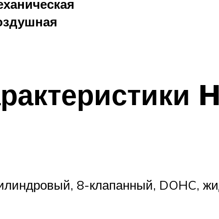
еханическая
оздушная
арактеристики 
цилиндровый, 8-клапанный, DOHC, ж