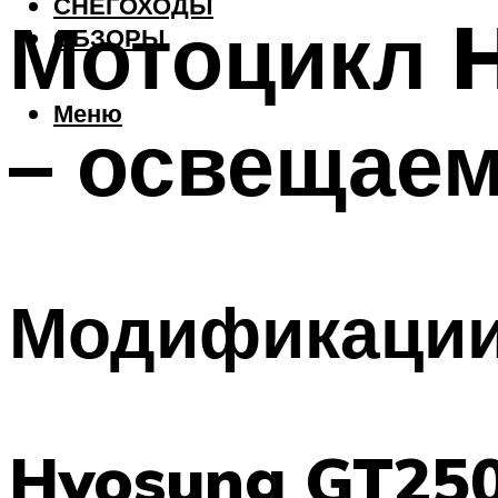
СНЕГОХОДЫ
Мотоцикл H
ОБЗОРЫ
Меню
– освещаем
Модификации
Hyosung GT250