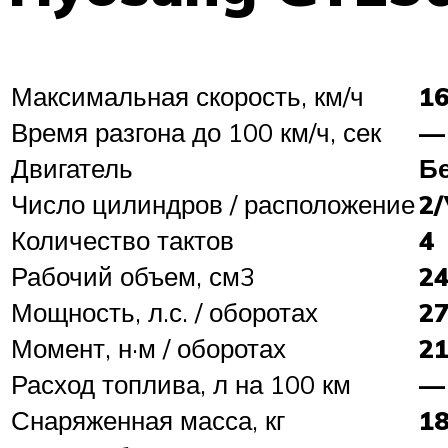
Максимальная скорость, км/ч
1
Время разгона до 100 км/ч, сек
—
Двигатель
Б
Число цилиндров / расположение
2
Количество тактов
4
Рабочий объем, см3
2
Мощность, л.с. / оборотах
2
Момент, н·м / оборотах
2
Расход топлива, л на 100 км
—
Снаряженная масса, кг
1