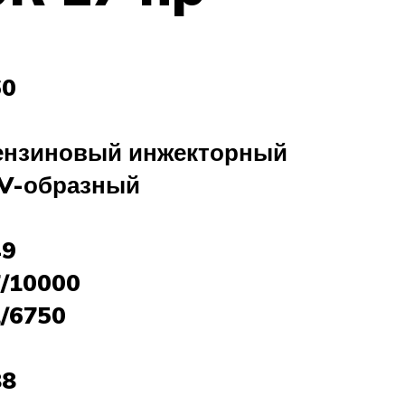
60
ензиновый инжекторный
/V-образный
49
7/10000
1/6750
88