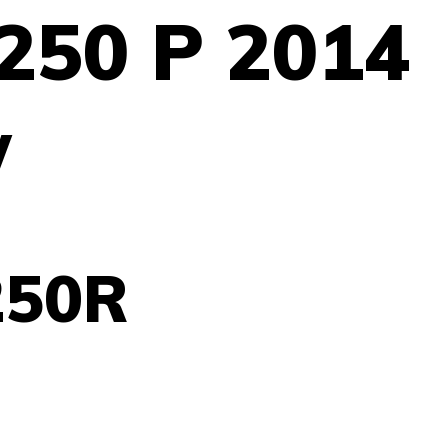
250 P 2014
у
250R