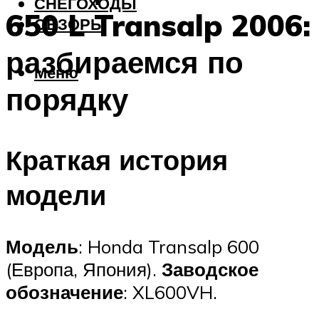
СНЕГОХОДЫ
650 L Transalp 2006:
ОБЗОРЫ
разбираемся по
Меню
порядку
Краткая история
модели
Модель
: Honda Transalp 600
(Европа, Япония).
Заводское
обозначение
: XL600VH.