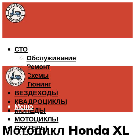
СТО
Обслуживание
Ремонт
Схемы
Тюнинг
ВЕЗДЕХОДЫ
КВАДРОЦИКЛЫ
Меню
МОПЕДЫ
МОТОЦИКЛЫ
Мотоцикл Honda XL
СКУТЕРЫ