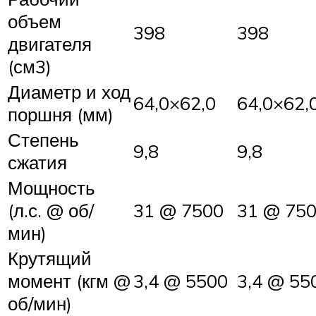
объем
398
398
двигателя
(см3)
Диаметр и ход
64,0×62,0
64,0×62,
поршня (мм)
Степень
9,8
9,8
сжатия
Мощность
(л.с. @ об/
31 @ 7500
31 @ 75
мин)
Крутящий
момент (кгм @
3,4 @ 5500
3,4 @ 55
об/мин)