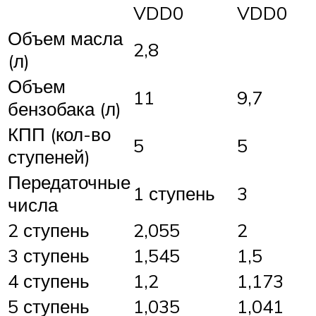
VDD0
VDD0
Объем масла
2,8
(л)
Объем
11
9,7
бензобака (л)
КПП (кол-во
5
5
ступеней)
Передаточные
1 ступень
3
числа
2 ступень
2,055
2
3 ступень
1,545
1,5
4 ступень
1,2
1,173
5 ступень
1,035
1,041