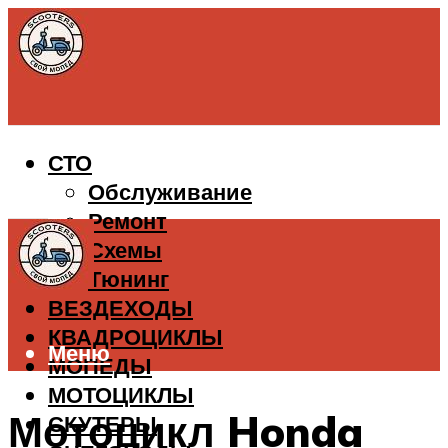
СТО
Обслуживание
Ремонт
Схемы
Тюнинг
ВЕЗДЕХОДЫ
КВАДРОЦИКЛЫ
Меню
МОПЕДЫ
МОТОЦИКЛЫ
Мотоцикл Honda
СКУТЕРЫ