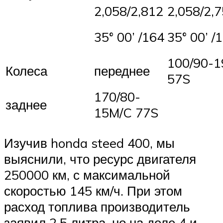
2,058/2,812
2,058/2,
35° 00’ /164
35° 00’ /
100/90-1
Колеса
переднее
57S
170/80-
заднее
15M/C 77S
Изучив honda steed 400, мы
выяснили, что ресурс двигателя
250000 км, с максимальной
скоростью 145 км/ч. При этом
расход топлива производитель
заявил 2.5 литра, но на деле 4 и