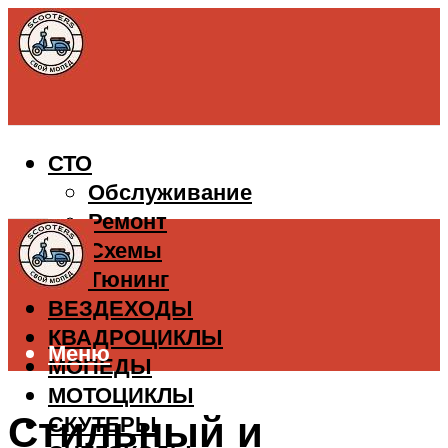
СТО
Обслуживание
Ремонт
Схемы
Тюнинг
ВЕЗДЕХОДЫ
КВАДРОЦИКЛЫ
Меню
МОПЕДЫ
МОТОЦИКЛЫ
Стильный и
СКУТЕРЫ