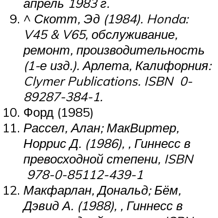
апрель 1983 г.
^
Скотт, Эд (1984).
Honda:
V45 & V65, обслуживание,
ремонт, производительность
(1-е изд.). Арлета, Калифорния:
Clymer Publications. ISBN 0-
89287-384-1.
Форд (1985)
Рассел, Алан; МакВиртер,
Норрис Д. (1986), , Гиннесс в
превосходной степени, ISBN
978-0-85112-439-1
Макфарлан, Дональд; Бём,
Дэвид А. (1988), , Гиннесс в