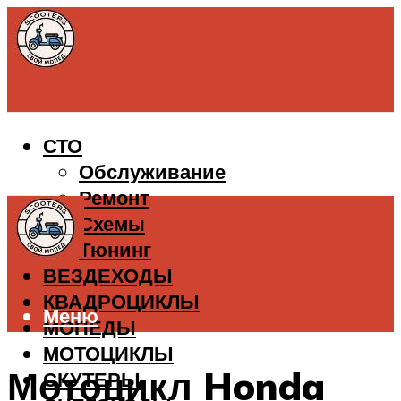
СТО
Обслуживание
Ремонт
Схемы
Тюнинг
ВЕЗДЕХОДЫ
КВАДРОЦИКЛЫ
Меню
МОПЕДЫ
МОТОЦИКЛЫ
Мотоцикл Honda
СКУТЕРЫ