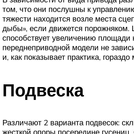
том, что они послушны к управлению
тяжести находится возле места сцеп
дыбы», если движется порожняком. 
способствует увеличению площади к
переднеприводной модели не зависи
и, как показывает практика, гораздо
Подвеска
Различают 2 варианта подвесок: скл
жесткой опоры посередине гусениц.