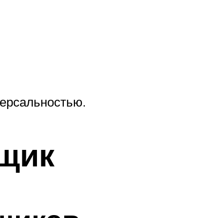
версальностью.
вщик