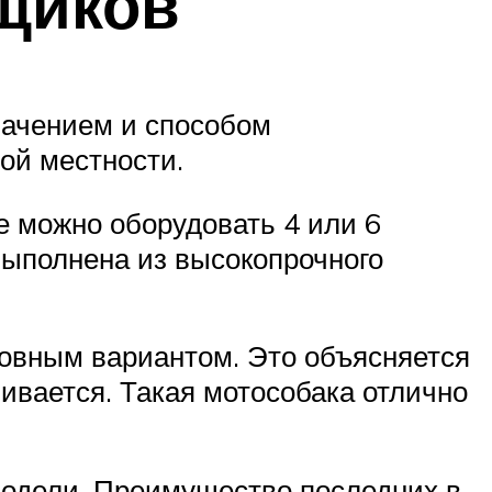
щиков
начением и способом
ной местности.
е можно оборудовать 4 или 6
выполнена из высокопрочного
овным вариантом. Это объясняется
чивается. Такая мотособака отлично
модели. Преимущество последних в