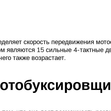
деляет скорость передвижения мотос
являются 15 сильные 4-тактные дви
его также возрастает.
мотобуксировщи