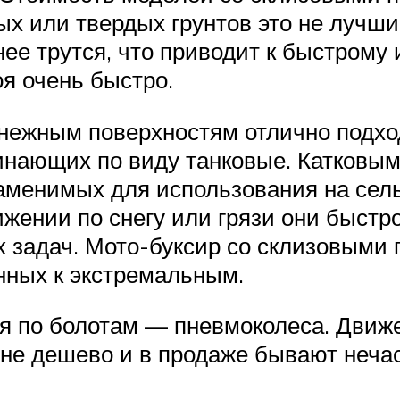
ых или твердых грунтов это не лучш
нее трутся, что приводит к быстром
я очень быстро.
ежным поверхностям отлично подходи
инающих по виду танковые. Катковы
аменимых для использования на сель
вижении по снегу или грязи они быст
задач. Мото-буксир со склизовыми 
нных к экстремальным.
я по болотам — пневмоколеса. Движе
не дешево и в продаже бывают нечас