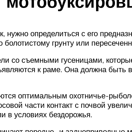
и мотобуксиров
, нужно определиться с его предназ
по болотистому грунту или пересечен
ли со съемными гусеницами, которы
являются к раме. Она должна быть 
ются оптимальным охотничье-рыбол
носовой части контакт с почвой увели
ли в условиях бездорожья.
зличают передне- и заднеприводные 