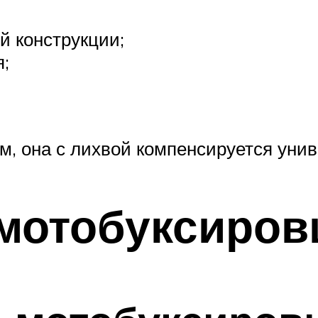
й конструкции;
я;
м, она с лихвой компенсируется уни
 мотобуксиро