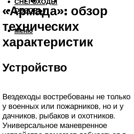
СНЕГОХОДЫ
«Армада»: обзор
ОБЗОРЫ
технических
Меню
характеристик
Устройство
Вездеходы востребованы не только
у военных или пожарников, но и у
дачников, рыбаков и охотников.
Универсальное маневренное