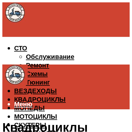
СТО
Обслуживание
Ремонт
Схемы
Тюнинг
ВЕЗДЕХОДЫ
КВАДРОЦИКЛЫ
Меню
МОПЕДЫ
МОТОЦИКЛЫ
Квадроциклы
СКУТЕРЫ