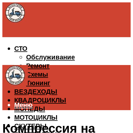
СТО
Обслуживание
Ремонт
Схемы
Тюнинг
ВЕЗДЕХОДЫ
КВАДРОЦИКЛЫ
Меню
МОПЕДЫ
МОТОЦИКЛЫ
Компрессия на
СКУТЕРЫ