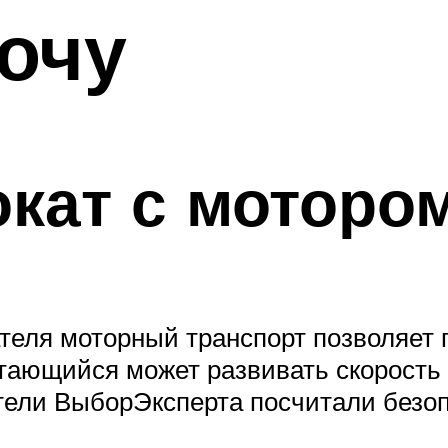
хочу
окат с моторо
ателя моторный транспорт позволяет
тающийся может развивать скорость 
ители ВыборЭксперта посчитали безо