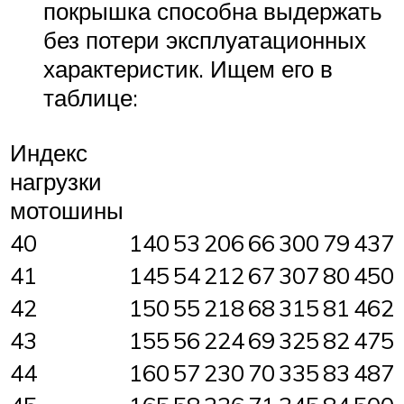
покрышка способна выдержать
без потери эксплуатационных
характеристик. Ищем его в
таблице:
Индекс
нагрузки
мотошины
40
140
53
206
66
300
79
437
41
145
54
212
67
307
80
450
42
150
55
218
68
315
81
462
43
155
56
224
69
325
82
475
44
160
57
230
70
335
83
487