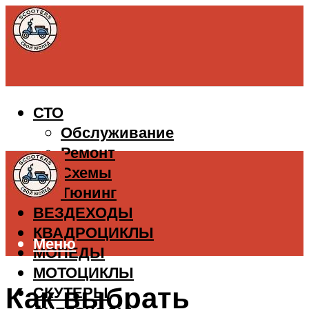
СТО
Обслуживание
Ремонт
Схемы
Тюнинг
ВЕЗДЕХОДЫ
КВАДРОЦИКЛЫ
Меню
МОПЕДЫ
МОТОЦИКЛЫ
Как выбрать
СКУТЕРЫ