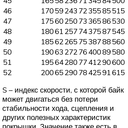
45
165
58
236
71
345
84
500
46
170
59
243
72
355
85
515
47
175
60
250
73
365
86
530
48
180
61
257
74
375
87
545
49
185
62
265
75
387
88
560
50
190
63
272
76
400
89
580
51
195
64
280
77
412
90
600
52
200
65
290
78
425
91
615
S – индекс скорости, с которой байк
может двигаться без потери
стабильности хода, сцепления и
других полезных характеристик
покрышки. Значение также есть в