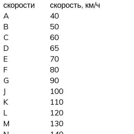
скорости
скорость, км/ч
A
40
B
50
C
60
D
65
E
70
F
80
G
90
J
100
K
110
L
120
M
130
N
140