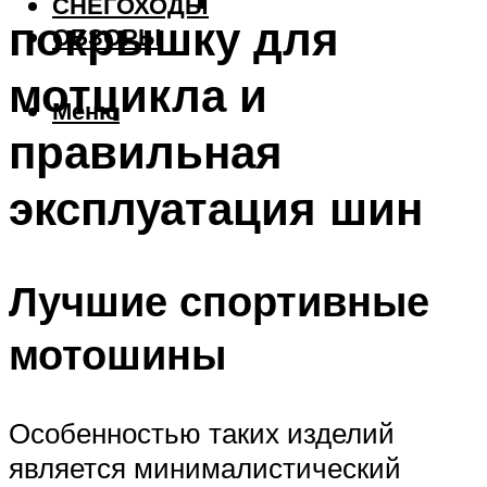
СНЕГОХОДЫ
покрышку для
ОБЗОРЫ
мотцикла и
Меню
правильная
эксплуатация шин
Лучшие спортивные
мотошины
Особенностью таких изделий
является минималистический