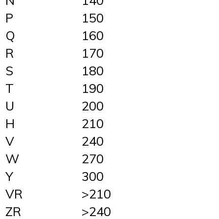
P
150
Q
160
R
170
S
180
T
190
U
200
H
210
V
240
W
270
Y
300
VR
>210
ZR
>240