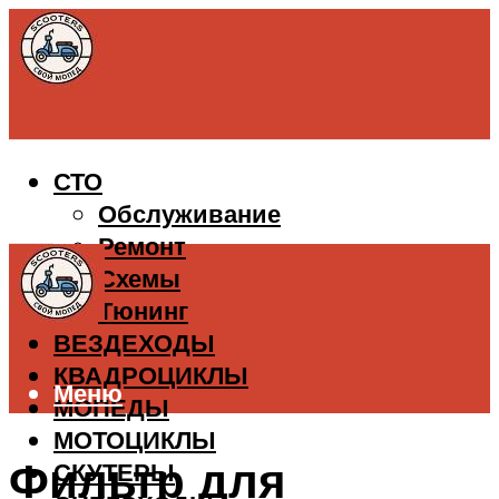
СТО
Обслуживание
Ремонт
Схемы
Тюнинг
ВЕЗДЕХОДЫ
КВАДРОЦИКЛЫ
Меню
МОПЕДЫ
МОТОЦИКЛЫ
Фильтр для
СКУТЕРЫ