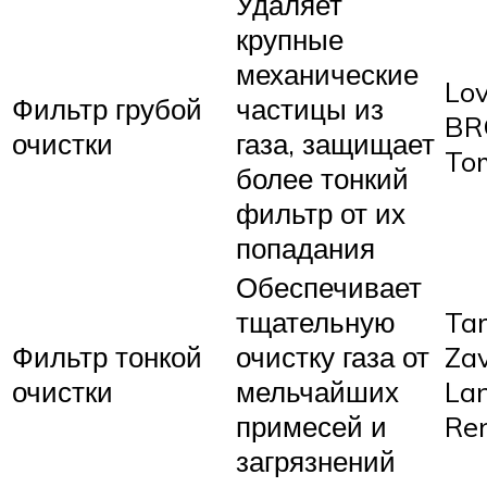
Удаляет
крупные
механические
Lov
Фильтр грубой
частицы из
BR
очистки
газа, защищает
To
более тонкий
фильтр от их
попадания
Обеспечивает
тщательную
Tar
Фильтр тонкой
очистку газа от
Zav
очистки
мельчайших
Lan
примесей и
Re
загрязнений