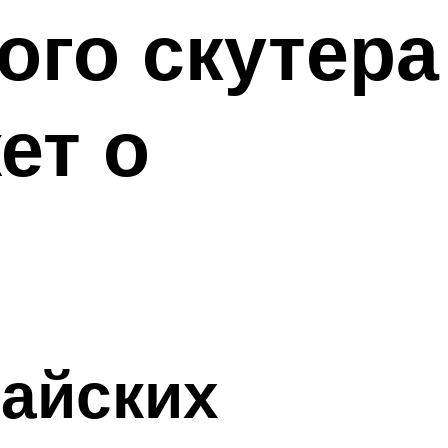
ого скутера
ет о
тайских