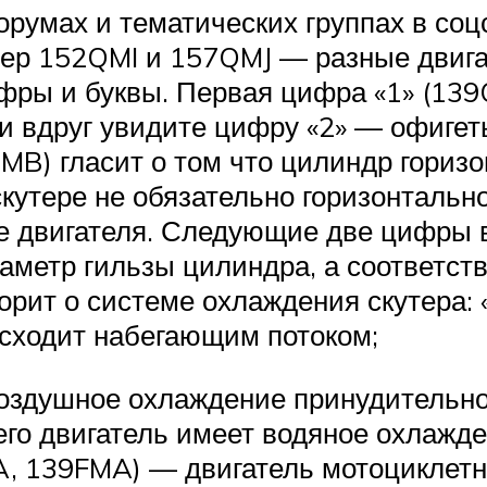
румах и тематических группах в соц
мер 152QMI и 157QMJ — разные двига
ифры и буквы. Первая цифра «1» (139
и вдруг увидите цифру «2» — офигеть
MB) гласит о том что цилиндр горизо
 скутере не обязательно горизонталь
 двигателя. Следующие две цифры в 
аметр гильзы цилиндра, а соответств
ворит о системе охлаждения скутера:
сходит набегающим потоком;
здушное охлаждение принудительное
сего двигатель имеет водяное охлаж
A, 139FMA) — двигатель мотоциклетн