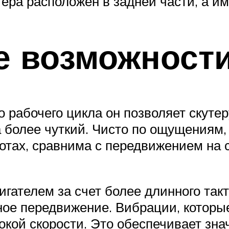
ера расположен в задней части, а им
е возможност
го рабочего цикла он позволяет скуте
а более чуткий. Чисто по ощущениям,
ротах, сравнима с передвижением на
игателем за счет более длинного так
ное передвижение. Вибрации, которые
окой скорости. Это обеспечивает зн