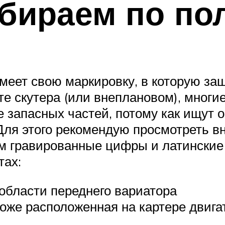
збираем по по
меет свою маркировку, в которую за
те скутера (или внеплановом), мног
 запасных частей, потому как ищут 
Для этого рекомендую просмотреть вн
там гравированные цифры и латинские
тах:
 области переднего вариатора
тоже расположенная на картере двига