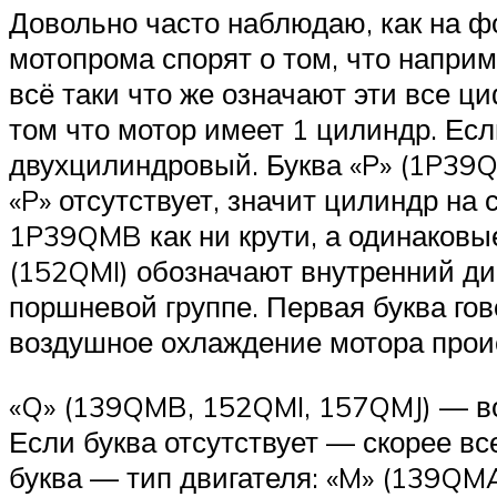
Довольно часто наблюдаю, как на фо
мотопрома спорят о том, что напри
всё таки что же означают эти все ц
том что мотор имеет 1 цилиндр. Есл
двухцилиндровый. Буква «P» (1P39Q
«P» отсутствует, значит цилиндр на
1P39QMB как ни крути, а одинаковые
(152QMI) обозначают внутренний ди
поршневой группе. Первая буква го
воздушное охлаждение мотора прои
«Q» (139QMB, 152QMI, 157QMJ) — во
Если буква отсутствует — скорее в
буква — тип двигателя: «M» (139QM