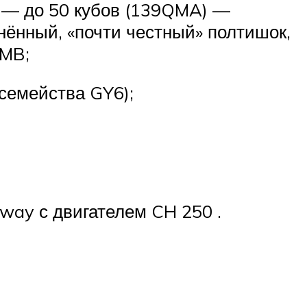
» — до 50 кубов (139QMA) —
нённый, «почти честный» полтишок,
QMB;
 семейства GY6);
eway с двигателем CH 250 .