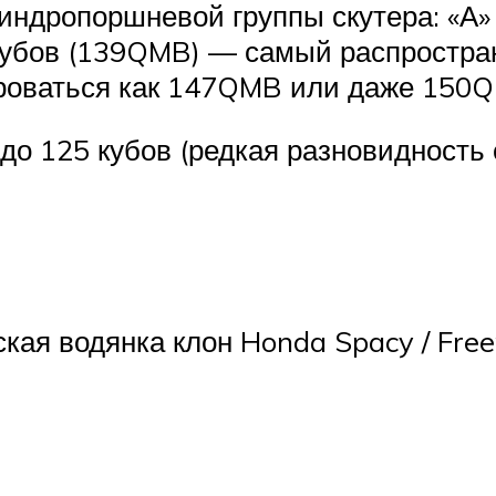
индропоршневой группы скутера: «А
 кубов (139QMB) — самый распростра
роваться как 147QMB или даже 150
 до 125 кубов (редкая разновидность
кая водянка клон Honda Spacy / Fre