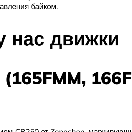
равления байком.
у нас движки
 (165FMM, 166
нием CB250 от Zongshen, маркирующи