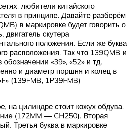
сетях, любители китайского
теля в принципе. Давайте разберём
QMB) в маркировке будет говорить о
, двигатель скутера
нтального положения. Если же буква
ного расположения. Так что 139QMB и
обозначении «39», «52» и тд.
енно и диаметр поршня и колец в
 «F» (139FMB, 1P39FMB) —
, на цилиндре стоит кожух обдува.
дение (172MM — CH250). Вторая
ый. Третья буква в маркировке