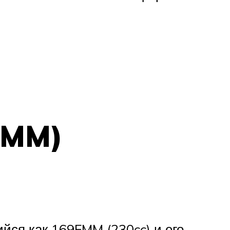
FMM)
йся как 169FMM (230cc) и его