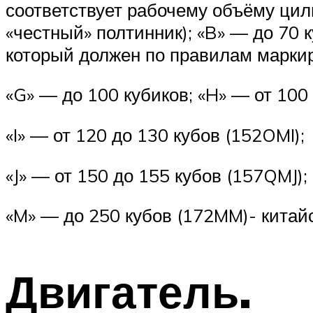
соответствует рабочему объёму цил
«честный» полтинник); «B» — до 70
который должен по правилам марки
«G» — до 100 кубиков; «H» — от 100
«I» — от 120 до 130 кубов (152OMI);
«J» — от 150 до 155 кубов (157QMJ);
«M» — до 250 кубов (172MM)- китайс
Двигатель.