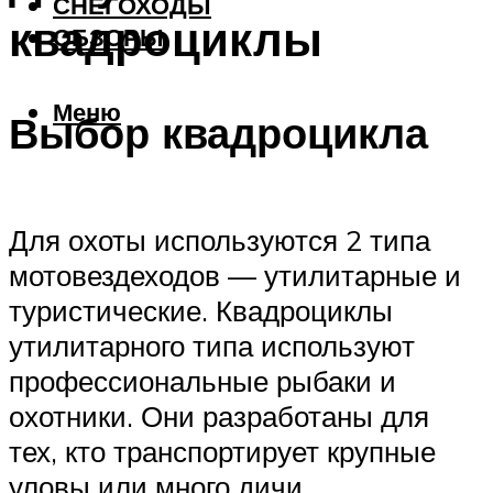
СНЕГОХОДЫ
квадроциклы
ОБЗОРЫ
Меню
Выбор квадроцикла
Для охоты используются 2 типа
мотовездеходов — утилитарные и
туристические. Квадроциклы
утилитарного типа используют
профессиональные рыбаки и
охотники. Они разработаны для
тех, кто транспортирует крупные
уловы или много дичи.