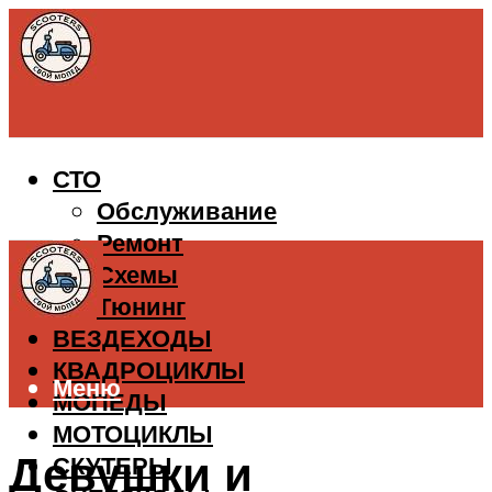
СТО
Обслуживание
Ремонт
Схемы
Тюнинг
ВЕЗДЕХОДЫ
КВАДРОЦИКЛЫ
Меню
МОПЕДЫ
МОТОЦИКЛЫ
Девушки и
СКУТЕРЫ