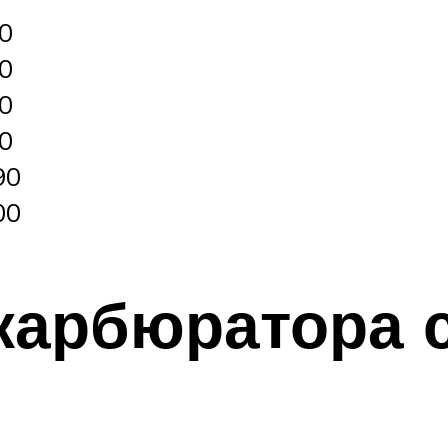
0
0
0
0
90
00
 карбюратора 