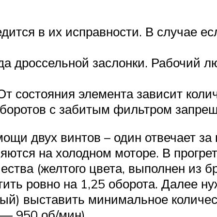
едится в их исправности. В случае е
а дроссельной заслонки. Рабочий л
т состояния элемента зависит колич
оборотов с забитым фильтром запрещ
ощи двух винтов – один отвечает за к
яются на холодном моторе. В прогр
ества (желтого цвета, выполнен из б
тить ровно на 1,25 оборота. Далее н
овый) выставить минимальное количес
 — 950 об/мин).