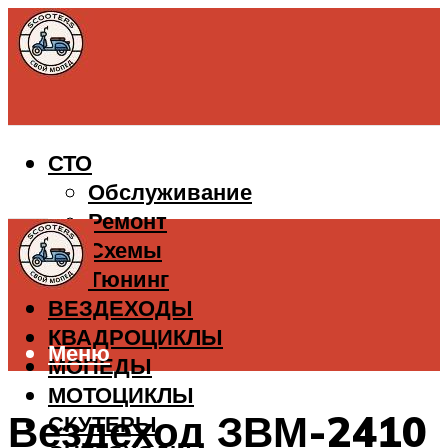
СТО
Обслуживание
Ремонт
Схемы
Тюнинг
ВЕЗДЕХОДЫ
КВАДРОЦИКЛЫ
Меню
МОПЕДЫ
МОТОЦИКЛЫ
Вездеход ЗВМ-2410
СКУТЕРЫ