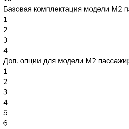
Базовая комплектация модели М2 п
1
2
3
4
Доп. опции для модели М2 пассажи
1
2
3
4
5
6