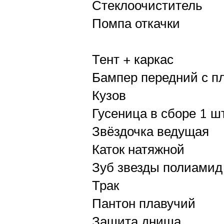
Стеклоочиститель
Помпа откачки
Тент + каркас
Бампер передний с п
Кузов
Гусеница в сборе 1 шт
Звёздочка ведущая
Каток натяжной
Зуб звезды полиамид
Трак
Пантон плавучий
Защита днища