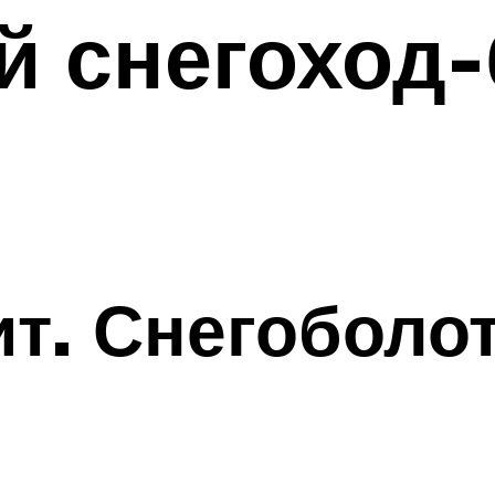
й снегоход-
т. Снегоболо