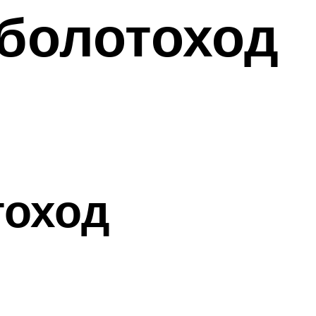
болотоход
тоход