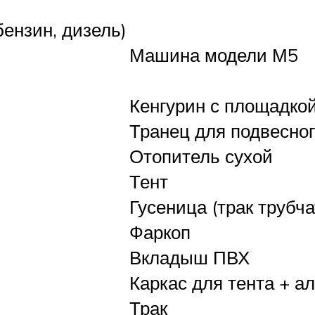
ензин, дизель)
Машина модели М5
Кенгурин с площадко
Транец для подвесног
Отопитель сухой
Тент
Гусеница (трак трубч
Фаркоп
Вкладыш ПВХ
Каркас для тента + 
Трак