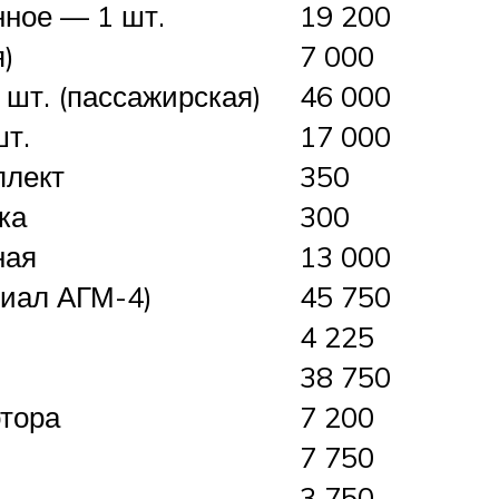
ное — 1 шт.
19 200
)
7 000
 шт. (пассажирская)
46 000
шт.
17 000
плект
350
ка
300
ная
13 000
иал АГМ-4)
45 750
4 225
38 750
отора
7 200
7 750
3 750