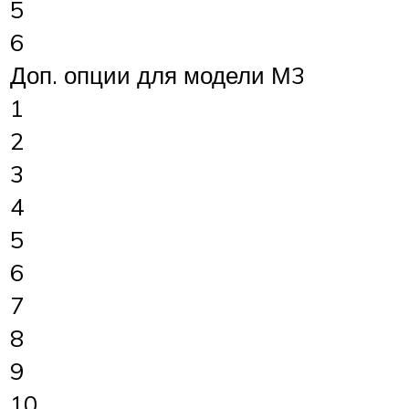
5
6
Доп. опции для модели М3
1
2
3
4
5
6
7
8
9
10