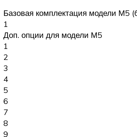
Базовая комплектация модели М5 (б
1
Доп. опции для модели М5
1
2
3
4
5
6
7
8
9