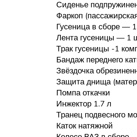
Сиденье подпружинен
Фаркоп (пассажирская
Гусеница в сборе — 1
Лента гусеницы — 1 
Трак гусеницы -1 ком
Бандаж переднего кат
Звёздочка обрезинен
Защита днища (матер
Помпа откачки
Инжектор 1.7 л
Транец подвесного м
Каток натяжной
Колесо ВАЗ в сборе