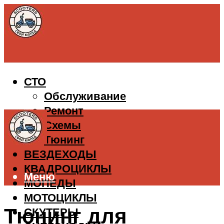
СТО
Обслуживание
Ремонт
Схемы
Тюнинг
ВЕЗДЕХОДЫ
КВАДРОЦИКЛЫ
Меню
МОПЕДЫ
МОТОЦИКЛЫ
Тюнинг для
СКУТЕРЫ