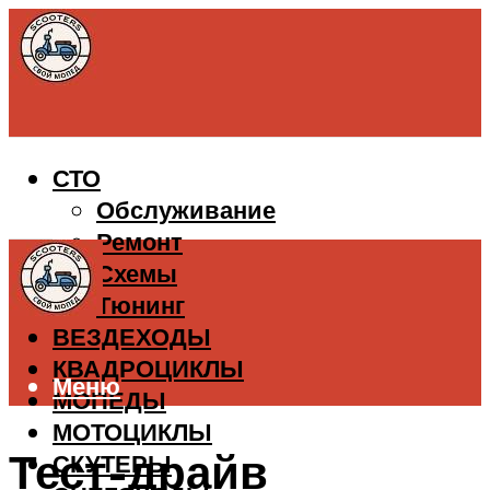
СТО
Обслуживание
Ремонт
Схемы
Тюнинг
ВЕЗДЕХОДЫ
КВАДРОЦИКЛЫ
Меню
МОПЕДЫ
МОТОЦИКЛЫ
Тест-драйв
СКУТЕРЫ