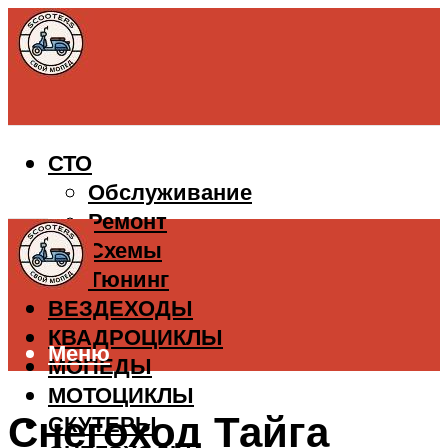
СТО
Обслуживание
Ремонт
Схемы
Тюнинг
ВЕЗДЕХОДЫ
КВАДРОЦИКЛЫ
Меню
МОПЕДЫ
МОТОЦИКЛЫ
Снегоход Тайга
СКУТЕРЫ