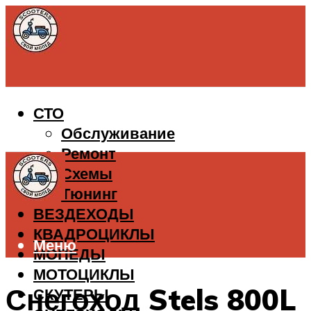
СТО
Обслуживание
Ремонт
Схемы
Тюнинг
ВЕЗДЕХОДЫ
КВАДРОЦИКЛЫ
Меню
МОПЕДЫ
МОТОЦИКЛЫ
Снегоход Stels 800L
СКУТЕРЫ