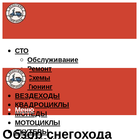
СТО
Обслуживание
Ремонт
Схемы
Тюнинг
ВЕЗДЕХОДЫ
КВАДРОЦИКЛЫ
Меню
МОПЕДЫ
МОТОЦИКЛЫ
Обзор снегохода
СКУТЕРЫ