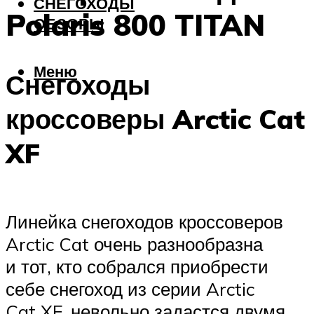
СНЕГОХОДЫ
Polaris 800 TITAN
ОБЗОРЫ
Меню
Снегоходы
кроссоверы Arctic Cat
XF
Линейка снегоходов кроссоверов
Arctic Cat очень разнообразна
и тот, кто собрался приобрести
себе снегоход из серии Arctic
Cat XF, невольно задастся двумя