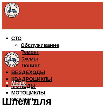
СТО
Обслуживание
Ремонт
Схемы
Тюнинг
ВЕЗДЕХОДЫ
КВАДРОЦИКЛЫ
Меню
МОПЕДЫ
МОТОЦИКЛЫ
Шлем для
СКУТЕРЫ