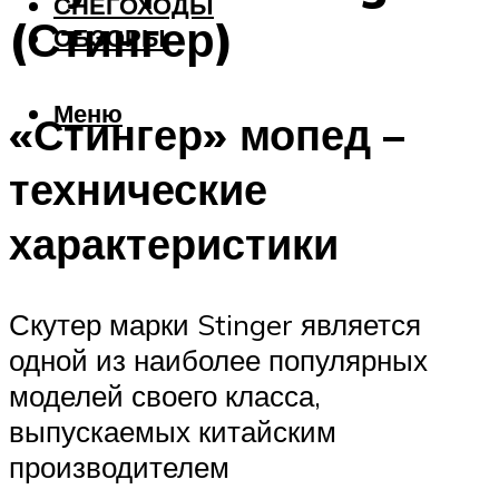
СНЕГОХОДЫ
(Стингер)
ОБЗОРЫ
Меню
«Стингер» мопед –
технические
характеристики
Скутер марки Stinger является
одной из наиболее популярных
моделей своего класса,
выпускаемых китайским
производителем