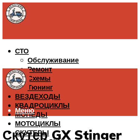
СТО
Обслуживание
Ремонт
Схемы
Тюнинг
ВЕЗДЕХОДЫ
КВАДРОЦИКЛЫ
Меню
МОПЕДЫ
МОТОЦИКЛЫ
Скутер GX Stinger
СКУТЕРЫ