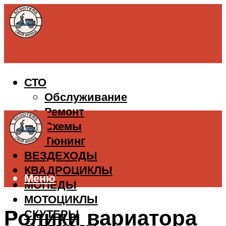
СТО
Обслуживание
Ремонт
Схемы
Тюнинг
ВЕЗДЕХОДЫ
КВАДРОЦИКЛЫ
Меню
МОПЕДЫ
МОТОЦИКЛЫ
Ролики вариатора
СКУТЕРЫ